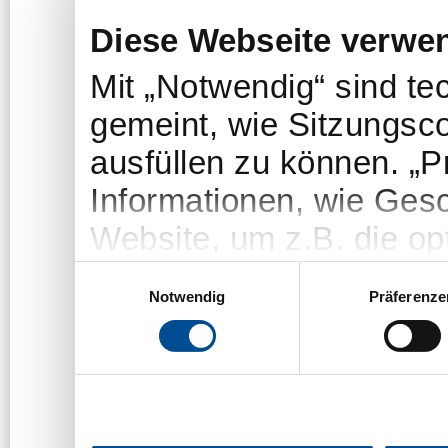
Diese Webseite verwe
Mit „Notwendig“ sind t
gemeint, wie Sitzungsc
ausfüllen zu können. „
Informationen, wie Gesc
Website, um z.B. die opt
„Statistiken“-Cookies e
Einwilligungsauswahl
Notwendig
Präferenze
welche Themen/Seiten u
um das Angebot der We
Die Nutzer bleiben dab