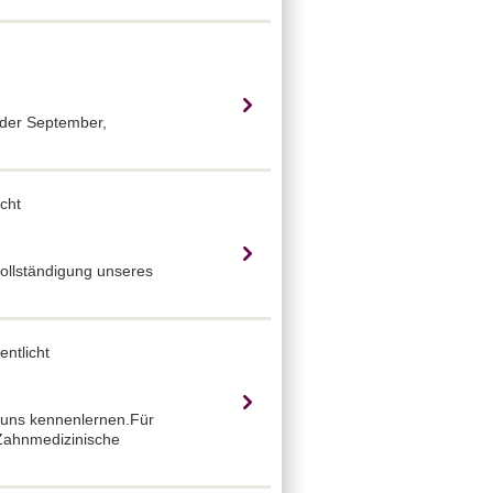
oder September,
cht
ollständigung unseres
ntlicht
r uns kennenlernen.Für
Zahnmedizinische