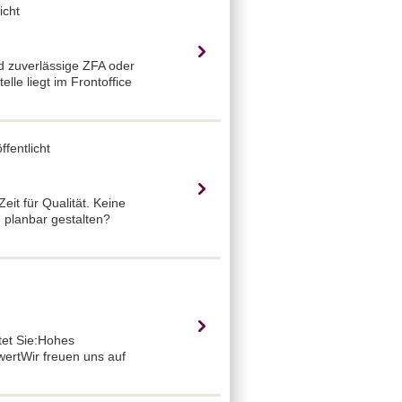
icht
d zuverlässige ZFA oder
le liegt im Frontoffice
fentlicht
eit für Qualität. Keine
 planbar gestalten?
tet Sie:Hohes
wertWir freuen uns auf