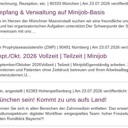
brechnung, Rezeption, etc. | 80333 München | Am 23.07.2026 veröffentl
pfang & Verwaltung auf Minijob-Basis
 im Herzen der Münchner Maxvorstadt suchen wir eine freundliche un
 bei organisatorischen Aufgaben unterstützt.Der Schwerpunkt der Stel
emeinsam mit uns ...
r Prophylaxeassistent/in (ZMP) | 90491 Nürnberg | Am 23.07.2026 veröf
./Okt. 2026 Vollzeit | Teilzeit | Minijob
mber/Oktober 2026Vollzeit | Teilzeit | MinijobEigenständig arbeiten. Z
ntinnen und Patienten ohne Zeitdruck betreuen und Ihren Arbeitsalltag
nnenzulernen.U...
in, angestellt | 82383 Hohenpeißenberg | Am 23.07.2026 veröffentlicht
ünchen sein! Kommt zu uns aufs Land!
nnen Sie sich in allen Bereichen der Zahnmedizin entfalten. Das erwar
unsspektrum- digitaler Workflow- eingespieltes Team- hoher Freizeit
en Rundblick Bayerns!!!