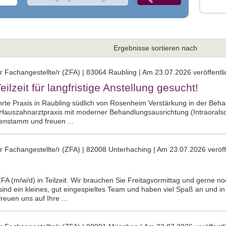
Ergebnisse sortieren nach
 Fachangestellte/r (ZFA) | 83064 Raubling | Am 23.07.2026 veröffentli
ilzeit für langfristige Anstellung gesucht!
ührte Praxis in Raubling südlich von Rosenheim Verstärkung in der Beh
e Hauszahnarztpraxis mit moderner Behandlungsausrichtung (Intraorals
tenstamm und freuen ...
r Fachangestellte/r (ZFA) | 82008 Unterhaching | Am 23.07.2026 veröffe
FA (m/w/d) in Teilzeit. Wir brauchen Sie Freitagvormittag und gerne n
 sind ein kleines, gut eingespieltes Team und haben viel Spaß an und in
euen uns auf Ihre ...