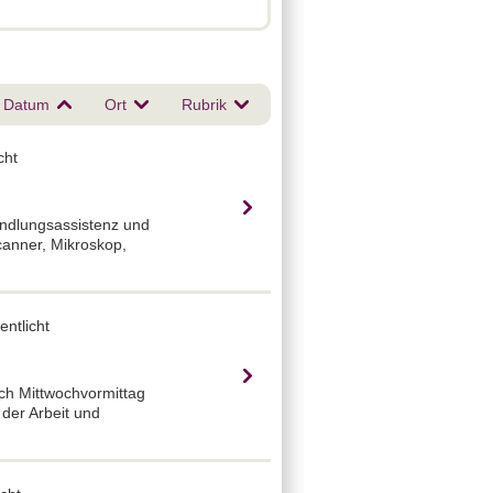
Datum
Ort
Rubrik
cht
andlungsassistenz und
canner, Mikroskop,
ntlicht
och Mittwochvormittag
 der Arbeit und