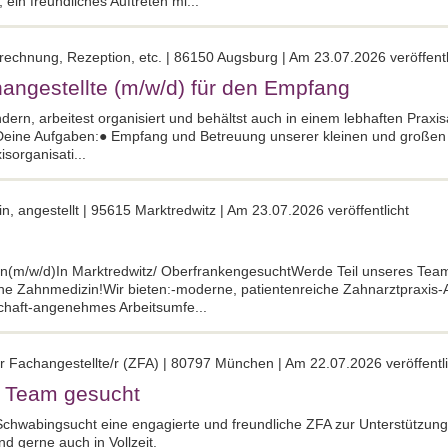
in freundliches Auftreten mi...
rechnung, Rezeption, etc. | 86150 Augsburg | Am 23.07.2026 veröffentl
angestellte (m/w/d) für den Empfang
rn, arbeitest organisiert und behältst auch in einem lebhaften Praxis
g!Deine Aufgaben:● Empfang und Betreuung unserer kleinen und großen
sorganisati...
n, angestellt | 95615 Marktredwitz | Am 23.07.2026 veröffentlicht
tin(m/w/d)In Marktredwitz/ OberfrankengesuchtWerde Teil unseres Tea
e Zahnmedizin!Wir bieten:-moderne, patientenreiche Zahnarztpraxis-Arb
tschaft-angenehmes Arbeitsumfe...
r Fachangestellte/r (ZFA) | 80797 München | Am 22.07.2026 veröffentli
r Team gesucht
Schwabingsucht eine engagierte und freundliche ZFA zur Unterstützun
nd gerne auch in Vollzeit.