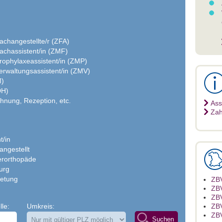
achangestellte/r (ZFA)
achassistent/in (ZMF)
rophylaxeassistent/in (ZMP)
erwaltungsassistent/in (ZMV)
M)
DH)
hnung, Rezeption, etc.
Ass
Zah
t/in
angestellt
ferorthopäde
rurg
retung
ZBV
ZBV
ZB
lle:
Umkreis:
ZBV
ZBV