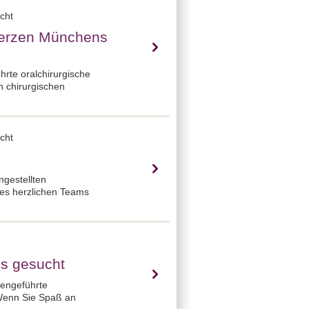
cht
 Herzen Münchens
hrte oralchirurgische
n chirurgischen
cht
ngestellten
nes herzlichen Teams
ns gesucht
iengeführte
. Wenn Sie Spaß an