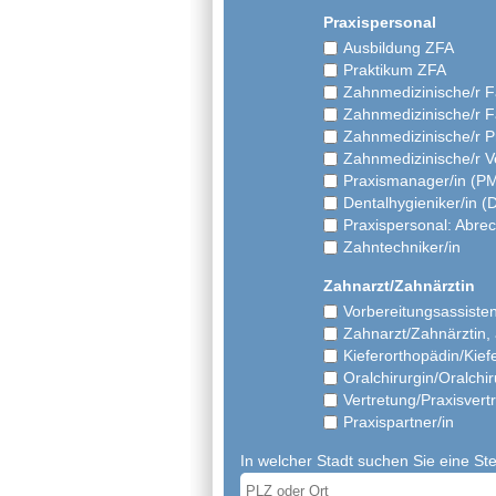
Praxispersonal
Ausbildung ZFA
Praktikum ZFA
Zahnmedizinische/r F
Zahnmedizinische/r F
Zahnmedizinische/r P
Zahnmedizinische/r V
Praxismanager/in (P
Dentalhygieniker/in (
Praxispersonal: Abrec
Zahntechniker/in
Zahnarzt/Zahnärztin
Vorbereitungsassisten
Zahnarzt/Zahnärztin, 
Kieferorthopädin/Kie
Oralchirurgin/Oralchi
Vertretung/Praxisvert
Praxispartner/in
In welcher Stadt suchen Sie eine Ste