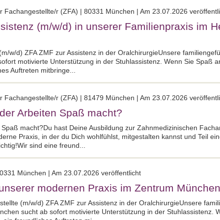
r Fachangestellte/r (ZFA) | 80331 München | Am 23.07.2026 veröffentli
ssistenz (m/w/d) in unserer Familienpraxis im
m/w/d) ZFA ZMF zur Assistenz in der OralchirurgieUnsere familiengefü
ofort motivierte Unterstützung in der Stuhlassistenz. Wenn Sie Spaß a
s Auftreten mitbringe...
r Fachangestellte/r (ZFA) | 81479 München | Am 23.07.2026 veröffentli
n der Arbeiten Spaß macht?
ten Spaß macht?Du hast Deine Ausbildung zur Zahnmedizinischen Facha
rne Praxis, in der du Dich wohlfühlst, mitgestalten kannst und Teil ei
chtig!Wir sind eine freund...
80331 München | Am 23.07.2026 veröffentlicht
in unserer modernen Praxis im Zentrum Münche
ellte (m/w/d) ZFA ZMF zur Assistenz in der OralchirurgieUnsere famil
ünchen sucht ab sofort motivierte Unterstützung in der Stuhlassistenz