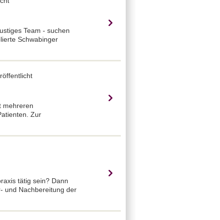
cht
 lustiges Team - suchen
blierte Schwabinger
öffentlicht
it mehreren
atienten. Zur
axis tätig sein? Dann
r- und Nachbereitung der