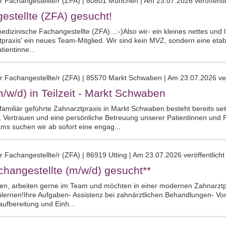
r Fachangestellte/r (ZFA) | 80801 München | Am 23.07.2026 veröffentli
estellte (ZFA) gesucht!
edizinische Fachangestellte (ZFA)...:-)Also wir- ein kleines nettes und
tpraxis' ein neues Team-Mitglied. Wir sind kein MVZ, sondern eine eta
tientinne...
r Fachangestellte/r (ZFA) | 85570 Markt Schwaben | Am 23.07.2026 ver
m/w/d) in Teilzeit - Markt Schwaben
amiliär geführte Zahnarztpraxis in Markt Schwaben besteht bereits se
t, Vertrauen und eine persönliche Betreuung unserer Patientinnen und P
ms suchen wir ab sofort eine engag...
 Fachangestellte/r (ZFA) | 86919 Utting | Am 23.07.2026 veröffentlicht
hangestellte (m/w/d) gesucht**
n, arbeiten gerne im Team und möchten in einer modernen Zahnarztpr
ulernen!Ihre Aufgaben- Assistenz bei zahnärztlichen Behandlungen- Vo
fbereitung und Einh...