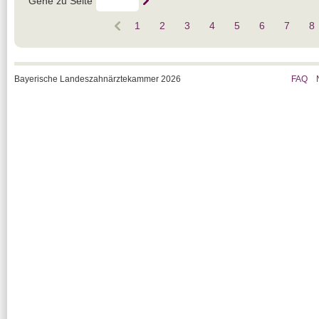
Gehe zu Seite
1
2
3
4
5
6
7
8
Bayerische Landeszahnärztekammer 2026
FAQ