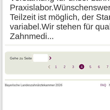
Praxislabor.Wünschenswert 
Teilzeit ist möglich, der Sta
variabel.Wir stehen für qua
Zahnmedi...
Gehe zu Seite
1
2
3
4
5
6
7
Bayerische Landeszahnärztekammer 2026
FAQ