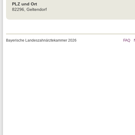
PLZ und Ort
82296, Geltendorf
Bayerische Landeszahnärztekammer 2026
FAQ