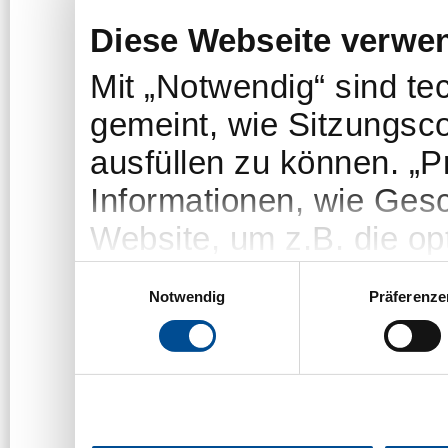
Diese Webseite verwe
Mit „Notwendig“ sind t
gemeint, wie Sitzungsc
ausfüllen zu können. „
Informationen, wie Gesc
Website, um z.B. die opt
„Statistiken“-Cookies e
Einwilligungsauswahl
Notwendig
Präferenze
welche Themen/Seiten u
um das Angebot der We
Die Nutzer bleiben dab