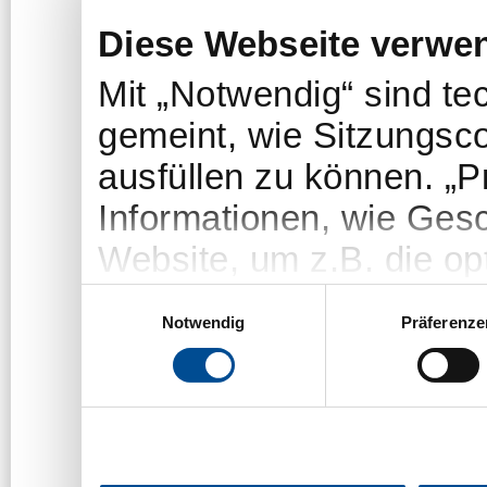
Diese Webseite verwe
Mit „Notwendig“ sind t
gemeint, wie Sitzungsc
ausfüllen zu können. „
Informationen, wie Gesc
Website, um z.B. die opt
„Statistiken“-Cookies e
Einwilligungsauswahl
Notwendig
Präferenze
welche Themen/Seiten u
um das Angebot der We
Die Nutzer bleiben dab