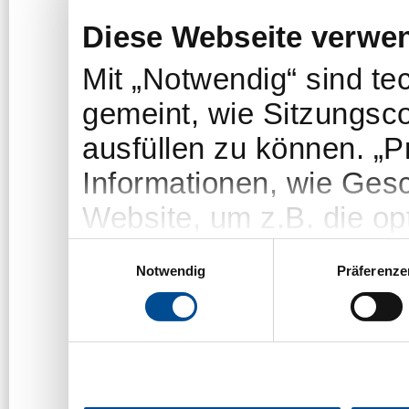
Diese Webseite verwe
Mit „Notwendig“ sind t
gemeint, wie Sitzungsc
ausfüllen zu können. „
Informationen, wie Gesc
Website, um z.B. die opt
„Statistiken“-Cookies e
Einwilligungsauswahl
Notwendig
Präferenze
welche Themen/Seiten u
um das Angebot der We
Die Nutzer bleiben dab