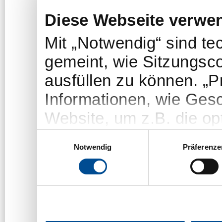
Diese Webseite verwe
Mit „Notwendig“ sind t
gemeint, wie Sitzungsc
ausfüllen zu können. „
Informationen, wie Gesc
Website, um z.B. die opt
„Statistiken“-Cookies e
Einwilligungsauswahl
Notwendig
Präferenze
welche Themen/Seiten u
um das Angebot der We
Die Nutzer bleiben dab