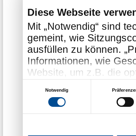
Diese Webseite verwe
Mit „Notwendig“ sind t
gemeint, wie Sitzungsc
ausfüllen zu können. „
Informationen, wie Gesc
Website, um z.B. die opt
„Statistiken“-Cookies e
Einwilligungsauswahl
Notwendig
Präferenze
welche Themen/Seiten u
um das Angebot der We
Die Nutzer bleiben dab