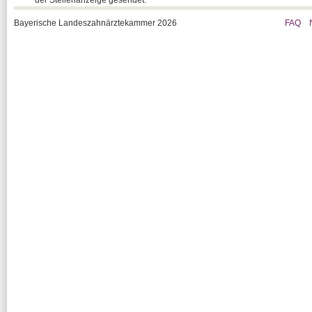
der Stellenanzeige gesendet.
Bayerische Landeszahnärztekammer 2026
FAQ