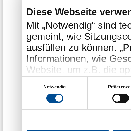
Diese Webseite verwe
Mit „Notwendig“ sind t
gemeint, wie Sitzungsc
ausfüllen zu können. „
Informationen, wie Gesc
Website, um z.B. die opt
„Statistiken“-Cookies e
Einwilligungsauswahl
Notwendig
Präferenze
welche Themen/Seiten u
um das Angebot der We
Die Nutzer bleiben dab